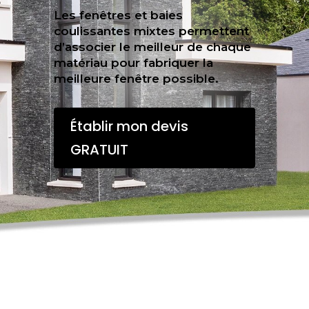
Les fenêtres et baies
coulissantes mixtes permettent
d’associer le meilleur de chaque
matériau pour fabriquer la
meilleure fenêtre possible.
Établir mon devis
GRATUIT