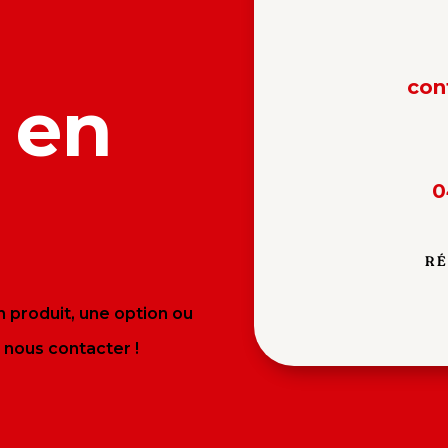
con
 en
0
RÉ
 produit, une option ou
 nous contacter !