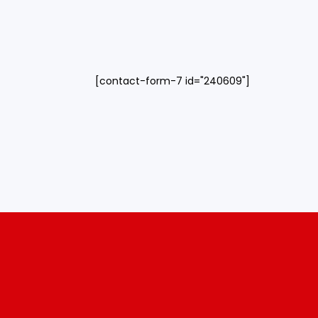
[contact-form-7 id="240609"]